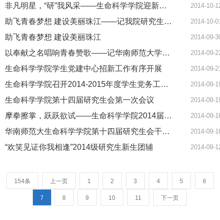
非凡明星，“研”我风采——生命科学学院迎新晚会之研究生篇
2014-10-1
助飞青春梦想 建设美丽珠江——记我院研究生王在易受邀参加“珠江体检团”分享交流会
2014-10-0
助飞青春梦想 建设美丽珠江
2014-09-3
以奉献之名唱响青春赞歌——记华南师范大学研究生赴东莞开展“三下乡“暑期社会实践活动
2014-09-2
生命科学学院学生党建中心招新工作有序开展
2014-09-2
生命科学学院召开2014-2015年度学生党务工作会议暨创新党支部工作思路汇报会
2014-09-1
生命科学学院第十四届研究生会第一次会议
2014-09-1
摩拳擦掌，跃跃欲试——生命科学学院2014届研究生会招新面试
2014-09-1
华南师范大生命科学学院第十四届研究生会干事拟录用结果公示
2014-09-1
“欢笑见证你我相逢”2014级研究生新生团辅
2014-09-1
154条
上一页
1
2
3
4
5
6
7
8
9
10
11
下一页