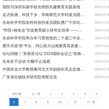
我院与深圳实验学校光明部共建教育实践基地
2024-12-1
走访鱼塘，科技下乡，华南师范大学特派员团队助力湛江水产养殖混养技术再升级
2024-12-0
生命科学学院农村科技特派员团队携广宁赤坑香鱼亮相第五届中国水产种业博览会
2024-12-0
“学院+校友会”共促教育硕士研究生培养 ——揭阳市惠来县中学生物学教研活动
2024-12-0
生命科学学院举办学习贯彻党的二十届三中全会精神专题辅导讲座
2024-11-2
携手共搭‘侨’平台，同心助力汕尾教育高质量发展 ——记华南师范大学侨联、汕尾市侨联联合共建暨 汕尾市中学生物学教研主题活动
2024-11-2
论坛回顾丨“东南亚论坛”2024国际会议之“东南亚生物资源利用与生物技术创新”分论坛顺利举办
2024-11-2
生命在于运动 巾帼不让须眉
2024-11-0
中国农业大学教授兼河北大学副校长巩志忠做客我校“新世纪论坛”报告会
2024-10-2
广东省生物技术研究院考察交流
2024-10-2
1001条
上一页
1
2
3
4
5
..
6
7
8
9
10
72
下一页