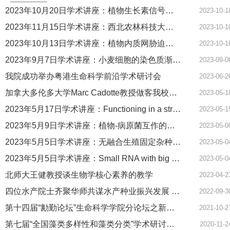
2023年10月20日学术讲座：植物生长素信号通路-从感知到信号传递
2023-10-1
2023年11月15日学术讲座：西北农林科技大学教授“勷勤论坛”专场讲座
2023-10-1
2023年10月13日学术讲座：植物内质网胁迫应答的分子调控机制
2023-10-1
2023年9月7日学术讲座：小麦细胞的染色质渐渗与遗传育种
2023-09-0
我院成功举办粤港生命科学前沿学术研讨会
2023-06-2
加拿大多伦多大学Marc Cadotte教授做客我校90周年校庆系列学术活动暨木棉生命科学前沿论坛
2023-05-1
2023年5月17日学术讲座：Functioning in a stressed world: understanding the interaction between anthropogenic stressors and biodiversity and ecosystem functioning
2023-05-1
2023年5月9日学术讲座：植物-病原菌互作的生物大分子相分离调控机理
2023-05-0
2023年5月5日学术讲座：无融合生殖固定杂种优势研究
2023-05-0
2023年5月5日学术讲座：Small RNA with big effects: unique roles of 22-nt siRNA in plants
2023-05-0
北师大王健教授谈生物学核心素养的教学
2023-04-2
四位水产院士齐聚华师共谋水产种业振兴发展 ——我校成功举办第一届粤澳水产种业发展与创新论坛
2022-09-3
第十四届“勷勤论坛”生命科学学院分论坛之新世纪科研报告会顺利举办
2021-10-2
第七届“全国藻类多样性和藻类分类”学术研讨会由我校主办召开
2020-11-2