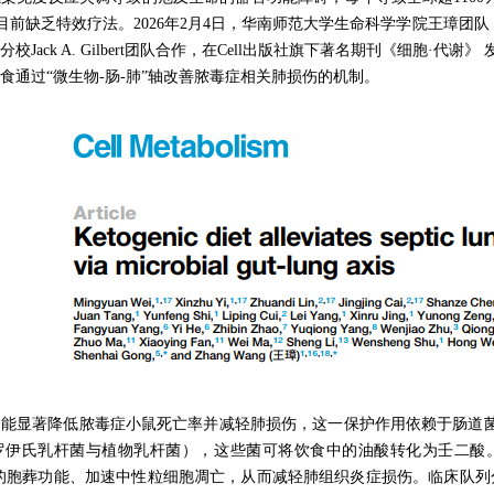
目前缺乏特效疗法。2026年2月4日，华南师范大学
生命科学学院
王璋
团队
分校
Jack A. Gilbert团队合作，在
Cell出版社旗下著名期刊
《细胞
·代谢》
食通过“微生物-肠-肺”轴改善脓毒症相关肺损伤的机制。
食能显著降低脓毒症小鼠死亡率并减轻肺损伤，这一保护作用依赖于肠道
伊氏乳杆菌与植物乳杆菌），这些菌可将饮食中的油酸转化为壬二酸。壬
的胞葬功能、加速中性粒细胞凋亡，从而减轻肺组织炎症损伤。临床队列