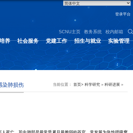
登录平台
SCNU主页
教务系统
校内邮箱
培养
社会服务
党建工作
招生与就业
实验管理
症感染肺损伤
当前位置：
首页>
科学研究
»
科研进展
»
00万人死亡，其中肺部是最常受累且最脆弱的器官，常发展为急性呼吸窘