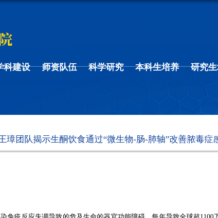
学科建设
师资队伍
科学研究
本科生培养
研究生
olism | 王璋团队揭示生酮饮食通过“微生物-肠-肺轴”改善脓毒
感染免疫反应失调导致的危及生命的器官功能障碍，每年导致全球超
11