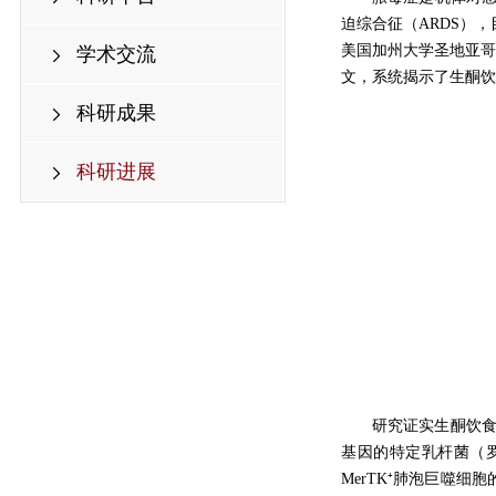
迫综合征（ARDS），
美国加州大学圣地亚哥
学术交流
文，系统揭示了生酮饮
科研成果
科研进展
研究证实生酮饮
基因的特定乳杆菌（罗
MerTK
⁺
肺泡巨噬细胞