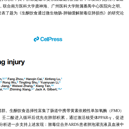
，联合
南方医科大学龚神海、广州医科大学附属番禺中心医院向之明、
 发表了题为《生酮饮食通过微生物肠-肺轴缓解脓毒症肺损伤》的研究论
菌群。生酮饮食选择性富集了肠道中携带黄素依赖性单加氧酶（
FMO）
二酸进入循环后优先在肺部积累，通过激活核受体PPAR-γ，促进
分析进一步支持上述发现：脓毒症合并
ARDS患者肺泡灌洗液及血液中