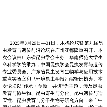
2025年3月29日—31日，木棉论坛暨第九届昆
虫发育与遗传前沿论坛在广州花都隆重召开。本
次会议由
广东省昆虫学会
主办，
华南师范大学生
命科学学院承办，
中国昆虫学会昆虫发育与遗传
专业委员会、
广东省昆虫发育生物学与应用技术
重点实验室和《环境昆虫学报》编辑部协办。本
次论坛以“传承・创新・共进”为主题，涉及昆虫
发育与微生物、昆虫寄生与分化、昆虫遗传与适
应性、昆虫发育与分子生物等研究方向，来自中