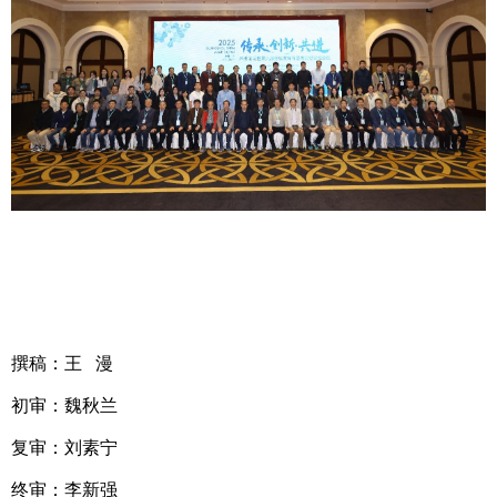
撰稿：王 漫
初审：魏秋兰
复审：刘素宁
终审：李新强