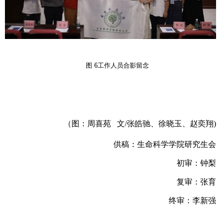
图
6
工作人员合影留念
（
图
：周喜苑
文
/
张皓驰
、
徐晓玉、赵奕翔
)
供稿：生命科学学院研究生会
初审：
钟梨
复审：张育
终审：李新强