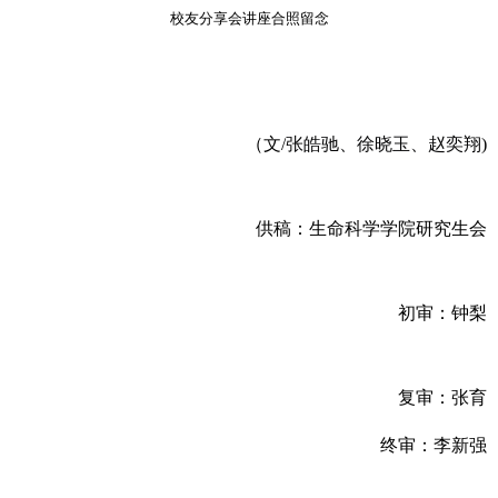
校友分享会讲座合照留念
（文
/
张皓驰
、
徐晓玉、赵奕翔
)
供稿：生命科学学院研究生会
初审：
钟梨
复审：张育
终审：李新强