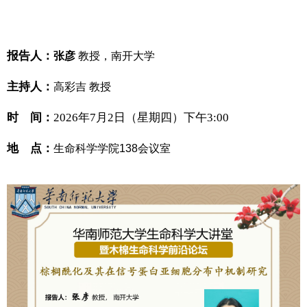
报告人
：
张彦
教授，南开大学
主持人：
高彩吉 教授
时
一
间：
202
6
年
7
月2
日
（
星期四
）下
午3
:00
地
一
点：
生命科学学院138会议室