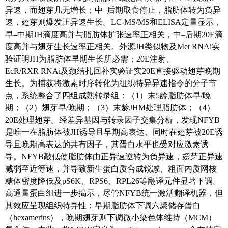
异速，而翅芽几无增长；中
–
后期取食停止，脂肪体转为负异
速，翅芽则爆发正异速生长。
LC-MS/MS
和
ELISA
定量显示，
早
–
中期
JH
滴度高并与脂肪体扩张速率正相关，中
–
后期
20E
滴
度高并与翅芽生长速率正相关。外源
JH
类似物及
Met
RNAi
实
验证明
JH
为脂肪体早期
生长
所必需；
20E
注射、
EcR
/
RXR
RNAi
及颈结扎回补实验证实
20E
直接驱动翅芽晚期
生长。为捕获将激素时序转化为组织特异异速指令的分子节
点，系统整合了四组成熟转录组：（
1
）末
5
龄脂肪体早
/
晚
期；（
2
）翅芽早
/
晚期；（
3
）末龄
JHM
处理脂肪体；（
4
）
20E
处理翅芽。经差异基因与转录因子交集分析，
发现
NFYB
是
唯一在脂肪体被
JH
诱导且早期高表达、同时在翅芽被
20E
诱
导且晚期高表达的共有因子，其蛋白水平也受对应激素
诱
导
。
NFYB
敲低使脂肪体由正异速逆转为负异速，翅芽正异速
减弱至近等速，并导致新生蛋白质合成锐减、粗面内质网核
糖体密度降低及
pS6K
、
RPS6
、
RPL26
等翻译元件显著下调。
高通量蛋白组进一步揭示，尽管
NFYB
统一激活翻译机器，但
其效应呈现组织特异性：早期脂肪体下调六聚储存蛋白
（
hexamerins
），晚期翅芽则下调微小染色体维持（
MCM
）