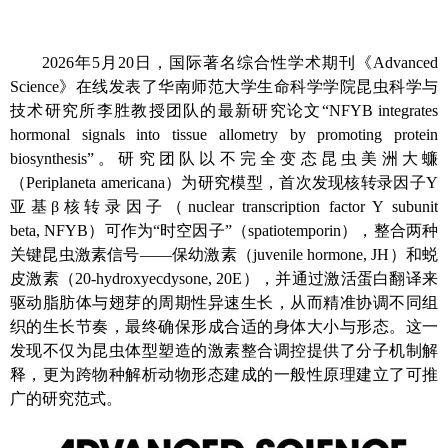
202
6
年
5
月
20
日，
国际著名综合性学术期刊
《
Advanced
Science
》在线发表了华南师范大学生命科学学院昆虫科学与
技术研究所李胜教授团队
的最新研究论文
“
NFYB integrates
hormonal signals into tissue allometry by promoting protein
biosynthesis
”
。
研究团队以不完全变态昆虫美洲大蠊
（
Periplaneta americana
）
为研究模型，首次发现核转录因子
Y
亚基
β
核转录因子（
nuclear transcription factor Y subunit
beta
,
NFYB
）
可作为
“
时空因子
”（
spatiotemporin
），整合两种
关键昆虫激素信号
——保幼激素（
juvenile
hor
mone, JH
）和蜕
皮激素（
20-hydroxyecdysone, 20E
）
，
并通过激活蛋白翻译来
驱动脂肪体与翅芽的周期性异速生长，从而
精准
协调
不同组
织的生长节奏，最终确保形成合适的身体大小与形态。
这一
发现不仅为昆虫体型塑造的激素整合调控提供了分子机制解
释，更为跨物种解析动物形态建成的一般性原理建立了可推
广的研究范式。