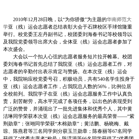
2010
年
12
月
28
日
晚，以“为你骄傲”为主题的
华南师范大
学
亚（残）运会志愿者总结表彰大会于石牌校区手球馆隆重
举行。校党委王左丹副书记，校团委刘海春书记等校领导以
及我院党委领导出席大会，全体亚（残）运会志愿者参加了
本次盛会。
大会以一个扣人心弦的志愿者服务短片拉开帷幕。校团
委刘海春书记首先总结了我院亚（残）运会志愿者工作，对
志愿者的辛勤付出表示肯定与赞扬。在本次亚（残）运会
中，我院响应校党委号召，积极动员，共有
540
名学生投身于
亚（残）运会志愿者工作，占我院总人数的
56%
，比例位居
全校前列。我院学子在亚（残）运会志愿服务工作中认真负
责，刻苦耐劳，高水平完成了各项任务，以出色的表现受到
广泛的赞誉，并涌现出了一批先进集体和优秀个人，其中黄
洁琳同学荣获本次亚（残）运会志愿服务的最高荣誉——“紫
荆勋章”；张翊同学荣获“木棉勋章”；黄洁鹏、杨晓梅、戴
琼、
陈燕
君等三名同学则分获玉兰勋章；陈春丽等
67
名同学
获得了“优秀志愿者”称号；陈淏源等
66
名同学获得了“优秀团