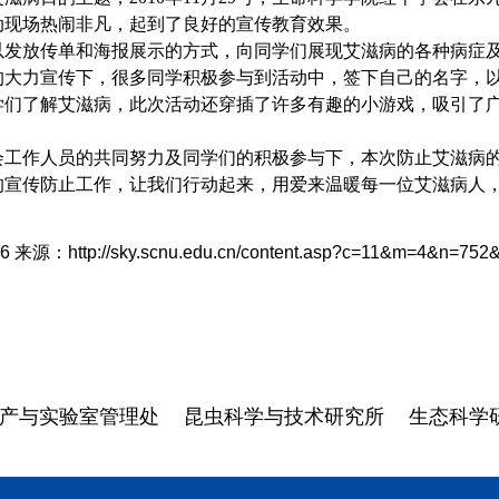
动现场热闹非凡，起到了良好的宣传教育效果。
以
发放传单和
海报
展示的方式，向同学们展现
艾滋病的各种病症
的大力宣传下，很多同学积极参与到活动中，签下自己的名字，
学们了解艾滋病，此次活动还穿插了许多有趣的小游戏，吸引了
会工作人员的共同努力及同学们的积极参与下，
本次防止艾滋病
的宣传防止工作
，让我们行动起来，用爱
来温暖每一位艾滋病人
36
来源：http://sky.scnu.edu.cn/content.asp?c=11&m=4&n=752&
产与实验室管理处
昆虫科学与技术研究所
生态科学