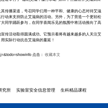
及
其
传播渠道，
号召同学们用
一种平和、健康的心态对待
艾滋
以行动来支持防止
艾滋病的
活动。另外，为了营造一个更轻松
广大同学踊跃参与，在同学喜闻乐见的氛围中将活动推向了高
的宣传活动取得圆满成功。它
预示着将有越来越多的人
关注艾
，用实际行动抗击艾滋病的蔓延！
j=&todo=showinfo
点击：
收藏本文
研究所
实验室安全信息管理
生科精品课程