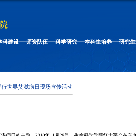
学科建设
师资队伍
科学研究
本科生培养
研究生
举行世界艾滋病日现场宣传活动
艾滋病日的主题，
2010
年
11
月
29
号，生命科学学院红十字会在东九