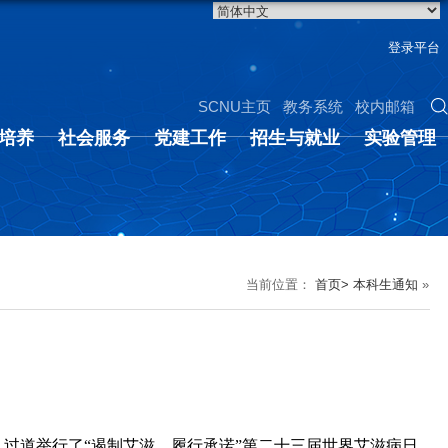
登录平台
SCNU主页
教务系统
校内邮箱
培养
社会服务
党建工作
招生与就业
实验管理
当前位置：
首页>
本科生通知
»
过道举行了“遏制艾滋，履行承诺”第二十三届世界艾滋病日